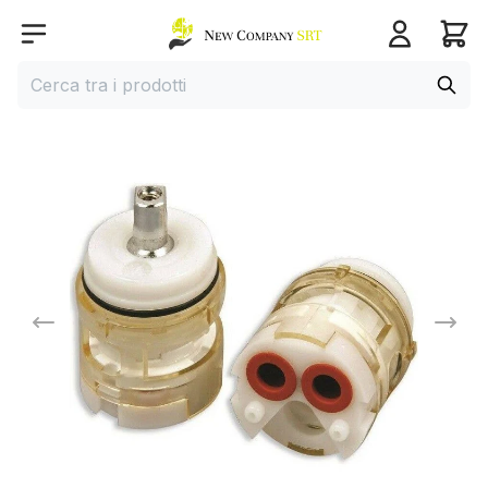
Home page
Open menu
Cerca
Cerca tra i prodotti