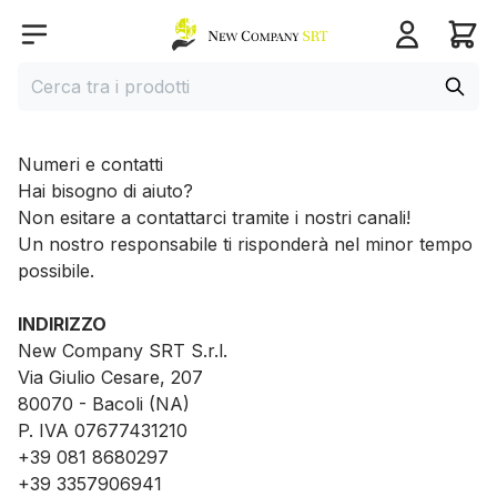
Home page
Open menu
Cerca
Cerca tra i prodotti
Numeri e contatti
Hai bisogno di aiuto?
Non esitare a contattarci tramite i nostri canali!
Un nostro responsabile ti risponderà nel minor tempo
possibile.
INDIRIZZO
New Company SRT S.r.l.
Via Giulio Cesare, 207
80070 - Bacoli (NA)
P. IVA 07677431210
+39 081 8680297
+39 3357906941