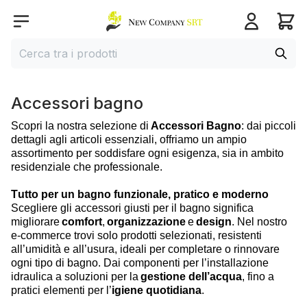
Home page
Open menu
Cerca
Cerca tra i prodotti
Accessori bagno
Scopri la nostra selezione di
Accessori Bagno
: d
ai piccoli
dettagli agli articoli essenziali, offriamo un ampio
assortimento per soddisfare ogni esigenza, sia in ambito
residenziale che professionale.
Tutto per un bagno funzionale, pratico e moderno
Scegliere gli accessori giusti per il bagno significa
migliorare
comfort
,
organizzazione
e
design
. Nel nostro
e-commerce trovi solo prodotti selezionati, resistenti
all’umidità e all’usura, ideali per completare o rinnovare
ogni tipo di bagno. Dai componenti per l’installazione
idraulica a soluzioni per la
gestione dell’acqua
, fino a
pratici elementi per l’
igiene quotidiana
.