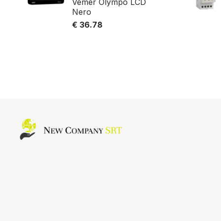
Vemer Olympo LCD
Nero
€ 36.78
Home page