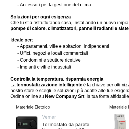
- Accessori per la gestione del clima
Soluzioni per ogni esigenza
Che tu stia ristrutturando casa, installando un nuovo impia
pompe di calore, climatizzatori, pannelli radianti e sist
Ideale per:
- Appartamenti, ville e abitazioni indipendenti
- Uffici, negozi e locali commerciali
- Condomini e strutture ricettive
- Impianti civili e industriali
Controlla la temperatura, risparmia energia
La
ter
mo
statizzazione
intelligente
è la chiave per ottimizz
nostro
store
e scegli le soluzioni più adatte alle tue esigen
Ordina online su
New Company
Srt
: la tua fonte affidabi
Materiale Elettrico
Materiale 
Vemer
Termostato da parete