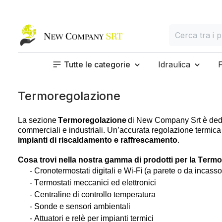
Home page
Cerca
Cerca tra i prod
Tutte le categorie
Idraulica
Termoregolazione
La sezione
Ter
mo
re
g
o
lazione
di New Company
Srt
è dedi
commerciali e industriali. Un’accurata regolazione
ter
mica
impianti di riscaldamento e raffrescamento
.
Cosa trovi nella nostra gamma di prodotti per la
Ter
mo
- Crono
ter
mo
stati digitali e Wi-Fi
(a parete o da incasso
- Ter
mo
stati meccanici ed elettronici
- Centraline di controllo temperatura
- Sonde e sensori ambientali
- Attuatori e relè per impianti
ter
mici