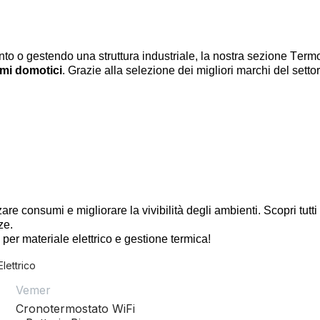
nto o gestendo una struttura industriale, la nostra sezione
Ter
m
emi
domotici
. Grazie alla selezione dei migliori marchi del sett
are consumi e migliorare la vivibilità degli ambienti. Scopri tutti 
ze.
le per ma
ter
iale elettrico e gestione
ter
mica!
Elettrico
Vemer
Cronotermostato WiFi