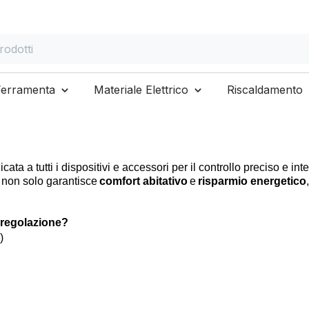
otti
Ferramenta
Materiale Elettrico
Riscaldamento
cata a tutti i dispositivi e accessori per il controllo preciso e in
 non solo garantisce
comfort abitativo
e
risparmio energetico
re
g
o
lazione?
)