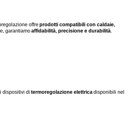
o
re
g
o
lazione offre
prodotti compatibili con caldaie,
ore, garantiamo
affidabilità, precisione e durabilità
.
i dispositivi di
ter
mo
re
g
o
lazione elettrica
disponibili nel