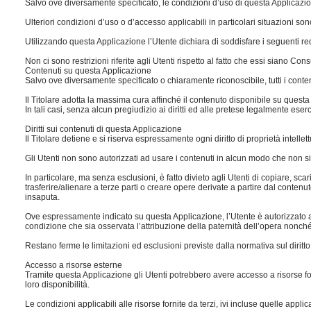
Salvo ove diversamente specificato, le condizioni d’uso di questa Applicazi
Ulteriori condizioni d’uso o d’accesso applicabili in particolari situazioni
Utilizzando questa Applicazione l’Utente dichiara di soddisfare i seguenti req
Non ci sono restrizioni riferite agli Utenti rispetto al fatto che essi siano Con
Contenuti su questa Applicazione
Salvo ove diversamente specificato o chiaramente riconoscibile, tutti i contenu
Il Titolare adotta la massima cura affinché il contenuto disponibile su questa 
In tali casi, senza alcun pregiudizio ai diritti ed alle pretese legalmente eserci
Diritti sui contenuti di questa Applicazione
Il Titolare detiene e si riserva espressamente ogni diritto di proprietà intellet
Gli Utenti non sono autorizzati ad usare i contenuti in alcun modo che non sia
In particolare, ma senza esclusioni, è fatto divieto agli Utenti di copiare, sca
trasferire/alienare a terze parti o creare opere derivate a partire dal contenut
insaputa.
Ove espressamente indicato su questa Applicazione, l’Utente è autorizzato a
condizione che sia osservata l’attribuzione della paternità dell’opera nonché l
Restano ferme le limitazioni ed esclusioni previste dalla normativa sul diritto
Accesso a risorse esterne
Tramite questa Applicazione gli Utenti potrebbero avere accesso a risorse forn
loro disponibilità.
Le condizioni applicabili alle risorse fornite da terzi, ivi incluse quelle appli