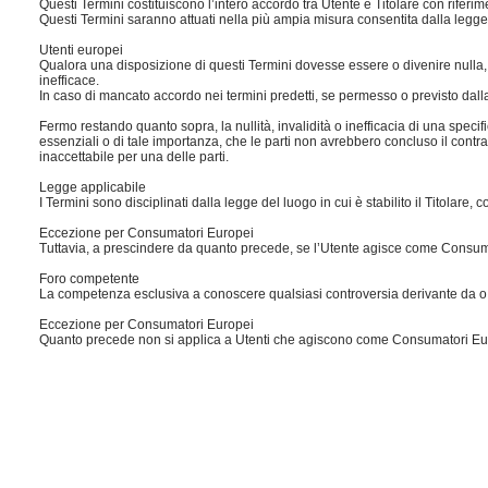
Questi Termini costituiscono l’intero accordo tra Utente e Titolare con riferi
Questi Termini saranno attuati nella più ampia misura consentita dalla legge
Utenti europei
Qualora una disposizione di questi Termini dovesse essere o divenire nulla, i
inefficace.
In caso di mancato accordo nei termini predetti, se permesso o previsto dalla l
Fermo restando quanto sopra, la nullità, invalidità o inefficacia di una speci
essenziali o di tale importanza, che le parti non avrebbero concluso il cont
inaccettabile per una delle parti.
Legge applicabile
I Termini sono disciplinati dalla legge del luogo in cui è stabilito il Titolar
Eccezione per Consumatori Europei
Tuttavia, a prescindere da quanto precede, se l’Utente agisce come Consumato
Foro competente
La competenza esclusiva a conoscere qualsiasi controversia derivante da o in 
Eccezione per Consumatori Europei
Quanto precede non si applica a Utenti che agiscono come Consumatori Euro