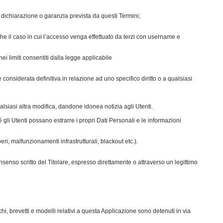
a dichiarazione o garanzia prevista da questi Termini;
che il caso in cui l’accesso venga effettuato da terzi con username e
nei limiti consentiti dalla legge applicabile
 considerata definitiva in relazione ad uno specifico diritto o a qualsiasi
qualsiasi altra modifica, dandone idonea notizia agli Utenti.
é gli Utenti possano estrarre i propri Dati Personali e le informazioni
ri, malfunzionamenti infrastrutturali, blackout etc.).
onsenso scritto del Titolare, espresso direttamente o attraverso un legittimo
chi, brevetti e modelli relativi a questa Applicazione sono detenuti in via