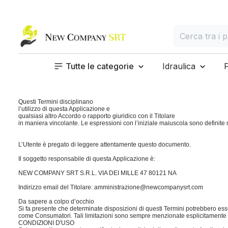
Home page
Cerca
Cerca tra i prod
Tutte le categorie
Idraulica
Questi Termini disciplinano
l’utilizzo di questa Applicazione e
qualsiasi altro Accordo o rapporto giuridico con il Titolare
in maniera vincolante. Le espressioni con l’iniziale maiuscola sono definite
L’Utente è pregato di leggere attentamente questo documento.
Il soggetto responsabile di questa Applicazione è:
NEW COMPANY SRT S.R.L. VIA DEI MILLE 47 80121 NA
Indirizzo email del Titolare:
amministrazione@newcompanysrt.com
Da sapere a colpo d’occhio
Si fa presente che determinate disposizioni di questi Termini potrebbero ess
come Consumatori. Tali limitazioni sono sempre menzionate esplicitamente in 
CONDIZIONI D'USO