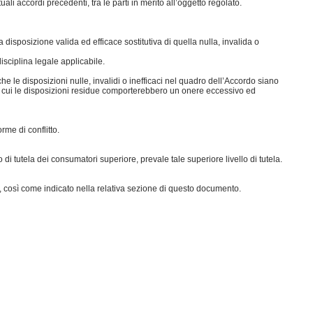
i accordi precedenti, tra le parti in merito all’oggetto regolato.
disposizione valida ed efficace sostitutiva di quella nulla, invalida o
isciplina legale applicabile.
he le disposizioni nulle, invalidi o inefficaci nel quadro dell’Accordo siano
 in cui le disposizioni residue comporterebbero un onere eccessivo ed
rme di conflitto.
tutela dei consumatori superiore, prevale tale superiore livello di tutela.
o, così come indicato nella relativa sezione di questo documento.