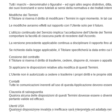
Tutti i marchi – denominativi o figurativi – ed ogni altro segno distintivo, d
dei suoi licenzianti e sono tutelati ai sensi della normativa e dei trattati intern
Modifiche dei Termini
Il Titolare si riserva il diritto di modificare i Termini in ogni momento. In tal 
Le modifiche avranno effetti sul rapporto con l’Utente solo per il futuro.
L’utilizzo continuato del Servizio implica l’accettazione dell’Utente dei Ter
comportare la facoltà di ciascuna parte di recedere dall’Accordo.
La versione precedente applicabile continua a disciplinare il rapporto fino al
Se richiesto dalla legge applicabile, il Titolare specificherà la data entro cui
Cessione del contratto
Il Titolare si riserva il diritto di trasferire, cedere, disporre di, novare o appal
Si applicano le disposizioni relative alla modifica di questi Termini.
L’Utente non è autorizzato a cedere o trasferire i propri diritti e le proprie o
Contatti
Tutte le comunicazioni inerenti all’uso di questa Applicazione devono essere 
Clausola di salvaguardia
Qualora alcuna delle disposizioni di questi Termini dovesse essere o divenire 
pertanto valide ed efficaci.
Utenti USA
Qualsiasi disposizione invalida o inefficace sarà interpretata ed adattata nei l