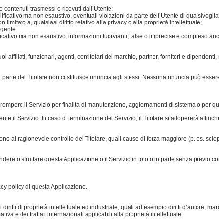
o contenuti trasmessi o ricevuti dall’Utente;
lificativo ma non esaustivo, eventuali violazioni da parte dell’Utente di qualsivogli
 limitato a, qualsiasi diritto relativo alla privacy o alla proprietà intellettuale;
igente
lificativo ma non esaustivo, informazioni fuorvianti, false o imprecise e compreso an
affiliati, funzionari, agenti, contitolari del marchio, partner, fornitori e dipendenti, 
da parte del Titolare non costituisce rinuncia agli stessi. Nessuna rinuncia può essere
i interrompere il Servizio per finalità di manutenzione, aggiornamenti di sistema o per 
nte il Servizio. In caso di terminazione del Servizio, il Titolare si adopererà affinch
no al ragionevole controllo del Titolare, quali cause di forza maggiore (p. es. sciope
endere o sfruttare questa Applicazione o il Servizio in toto o in parte senza previo c
acy policy di questa Applicazione.
ritti di proprietà intellettuale ed industriale, quali ad esempio diritti d’autore, mar
tiva e dei trattati internazionali applicabili alla proprietà intellettuale.