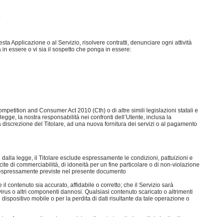
.
uesta Applicazione o al Servizio, risolvere contratti, denunciare ogni attività
 in essere o vi sia il sospetto che ponga in essere:
mpetition and Consumer Act 2010 (Cth) o di altre simili legislazioni statali e
 legge, la nostra responsabilità nei confronti dell’Utente, inclusa la
, a discrezione del Titolare, ad una nuova fornitura dei servizi o al pagamento
ti dalla legge, il Titolare esclude espressamente le condizioni, pattuizioni e
cite di commerciabilità, di idoneità per un fine particolare o di non-violazione
non espressamente previste nel presente documento
 il contenuto sia accurato, affidabile o corretto; che il Servizio sarà
i virus o altri componenti dannosi. Qualsiasi contenuto scaricato o altrimenti
 dispositivo mobile o per la perdita di dati risultante da tale operazione o