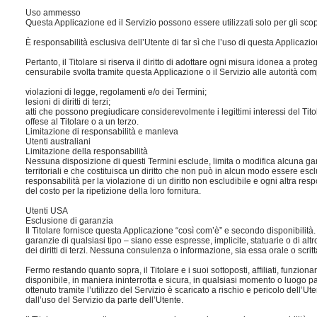
Uso ammesso
Questa Applicazione ed il Servizio possono essere utilizzati solo per gli scop
È responsabilità esclusiva dell’Utente di far sì che l’uso di questa Applicazione 
Pertanto, il Titolare si riserva il diritto di adottare ogni misura idonea a prot
censurabile svolta tramite questa Applicazione o il Servizio alle autorità comp
violazioni di legge, regolamenti e/o dei Termini;
lesioni di diritti di terzi;
atti che possono pregiudicare considerevolmente i legittimi interessi del Tito
offese al Titolare o a un terzo.
Limitazione di responsabilità e manleva
Utenti australiani
Limitazione della responsabilità
Nessuna disposizione di questi Termini esclude, limita o modifica alcuna gara
territoriali e che costituisca un diritto che non può in alcun modo essere esclu
responsabilità per la violazione di un diritto non escludibile e ogni altra res
del costo per la ripetizione della loro fornitura.
Utenti USA
Esclusione di garanzia
Il Titolare fornisce questa Applicazione “così com’è” e secondo disponibilità. 
garanzie di qualsiasi tipo – siano esse espresse, implicite, statuarie o di alt
dei diritti di terzi. Nessuna consulenza o informazione, sia essa orale o scr
Fermo restando quanto sopra, il Titolare e i suoi sottoposti, affiliati, funziona
disponibile, in maniera ininterrotta e sicura, in qualsiasi momento o luogo part
ottenuto tramite l’utilizzo del Servizio è scaricato a rischio e pericolo dell’U
dall’uso del Servizio da parte dell’Utente.