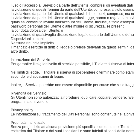
l’uso o l’accesso al Servizio da parte dell’Utente, compresi gli eventuali dati 
la violazione di questi Termini da parte dell’Utente, comprese, a titolo esemp
la violazione da parte dell’Utente di qualsiasi diritto di terzi, compreso, ma non
la violazione da parte dell’Utente di qualsiasi legge, norma o regolamento v
qualsiasi contenuto inviato dall’account dell’Utente, incluse, a titolo esemp
password personali dell’Utente o altre misure di sicurezza, se presenti;
la condotta dolosa dell’Utente; o
la violazione di qualsivoglia disposizione legale da parte dell’Utente o dei suoi 
Disposizioni comuni
Nessuna rinuncia implicita
Il mancato esercizio di diritti di legge o pretese derivanti da questi Termini 
altro diritto.
Interruzione del Servizio
Per garantire il miglior livello di servizio possibile, il Titolare si riserva d
Nei limiti di legge, il Titolare si riserva di sospendere o terminare completame
secondo le disposizioni di legge.
Inoltre, il Servizio potrebbe non essere disponibile per cause che si sottraggo
Rivendita del Servizio
Gli Utenti non sono autorizzati a riprodurre, duplicare, copiare, vendere, riv
programma di rivendite.
Privacy policy
Le informazioni sul trattamento dei Dati Personali sono contenute nella priv
Proprietà intellettuale
Senza pregiudizio ad alcuna previsione più specifica contenuta nei Termini, i di
esclusiva dal Titolare o dai suoi licenzianti e sono tutelati ai sensi della norma