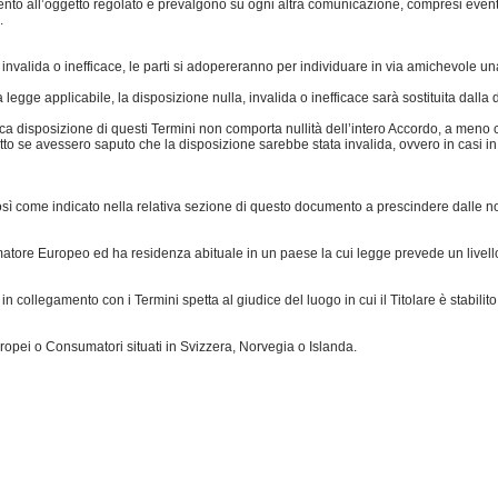
mento all’oggetto regolato e prevalgono su ogni altra comunicazione, compresi eventual
.
nvalida o inefficace, le parti si adopereranno per individuare in via amichevole una 
egge applicabile, la disposizione nulla, invalida o inefficace sarà sostituita dalla d
fica disposizione di questi Termini non comporta nullità dell’intero Accordo, a meno c
ratto se avessero saputo che la disposizione sarebbe stata invalida, ovvero in casi
e, così come indicato nella relativa sezione di questo documento a prescindere dalle no
re Europeo ed ha residenza abituale in un paese la cui legge prevede un livello di 
collegamento con i Termini spetta al giudice del luogo in cui il Titolare è stabilit
pei o Consumatori situati in Svizzera, Norvegia o Islanda.