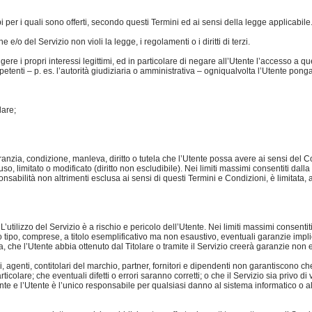
i per i quali sono offerti, secondo questi Termini ed ai sensi della legge applicabile
e/o del Servizio non violi la legge, i regolamenti o i diritti di terzi.
eggere i propri interessi legittimi, ed in particolare di negare all’Utente l’accesso a q
etenti – p. es. l’autorità giudiziaria o amministrativa – ogniqualvolta l’Utente ponga
lare;
nzia, condizione, manleva, diritto o tutela che l’Utente possa avere ai sensi del Co
so, limitato o modificato (diritto non escludibile). Nei limiti massimi consentiti dalla
ponsabilità non altrimenti esclusa ai sensi di questi Termini e Condizioni, è limitata
L’utilizzo del Servizio è a rischio e pericolo dell’Utente. Nei limiti massimi consenti
ro tipo, comprese, a titolo esemplificativo ma non esaustivo, eventuali garanzie impli
itta, che l’Utente abbia ottenuto dal Titolare o tramite il Servizio creerà garanzie 
ri, agenti, contitolari del marchio, partner, fornitori e dipendenti non garantiscono che
icolare; che eventuali difetti o errori saranno corretti; o che il Servizio sia privo d
tente e l’Utente è l’unico responsabile per qualsiasi danno al sistema informatico o al