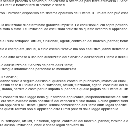
 nessun prodotto o servizio pubblicizzato o offerto da parti terze attraverso il Serviz
enti e fornitori terzi di prodotti o servizi.
on il browser, dispositivo e/o sistema operativo dell’Utente. Il Titolare non può ess
e la limitazione di determinate garanzie implicite. Le esclusioni di cui sopra potrebbe
 da stato a stato. Le limitazioni ed esclusioni previste da questo Accordo si applicano n
 e i suoi sottoposti, affiliati, funzionari, agenti, contitolari del marchio, partner, fo
e o esemplare, inclusi, a titolo esemplificativo ma non esaustivo, danni derivanti dall
 da altro acceso o uso non autorizzato del Servizio o dell’account Utente o delle 
 o dall’utilizzo del Servizio da parte dell’Utente;
ualsivoglia informazione personale ivi memorizzata
il Servizio;
danno subiti a seguito dell’uso di qualsiasi contenuto pubblicato, inviato via email, 
nessun caso il Titolare e i suoi sottoposti, affiliati, funzionari, agenti, contitolari de
, danno, perdita o costo per un importo superiore a quello pagato dall’Utente al Tit
i consentiti dalla legge nella giurisdizione applicabile, indipendentemente dal fatto 
era stato avvisato della possibilità del verificarsi di tale danno. Alcune giurisdizio
 applicarsi all’Utente. Questi Termini conferiscono all’Utente diritti legali specifici
a questi Termini non si applicano oltre i limiti previsti dalla legge applicabile.
i sottoposti, affiliati, funzionari, agenti, contitolari del marchio, partner, fornitor
a alcuna limitazione, oneri e spese legali derivanti da