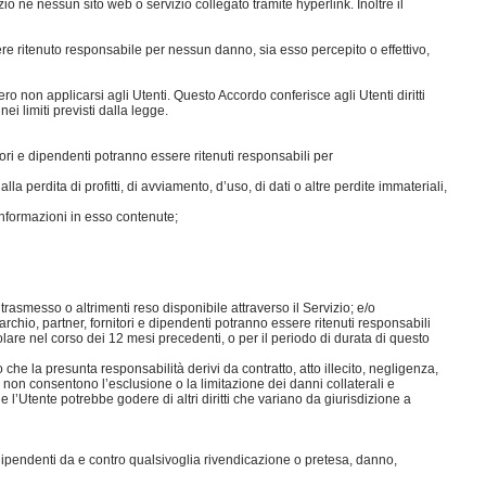
io né nessun sito web o servizio collegato tramite hyperlink. Inoltre il
ere ritenuto responsabile per nessun danno, sia esso percepito o effettivo,
ro non applicarsi agli Utenti. Questo Accordo conferisce agli Utenti diritti
ei limiti previsti dalla legge.
rnitori e dipendenti potranno essere ritenuti responsabili per
a perdita di profitti, di avviamento, d’uso, di dati o altre perdite immateriali,
informazioni in esso contenute;
trasmesso o altrimenti reso disponibile attraverso il Servizio; e/o
l marchio, partner, fornitori e dipendenti potranno essere ritenuti responsabili
olare nel corso dei 12 mesi precedenti, o per il periodo di durata di questo
che la presunta responsabilità derivi da contratto, atto illecito, negligenza,
ni non consentono l’esclusione o la limitazione dei danni collaterali e
 e l’Utente potrebbe godere di altri diritti che variano da giurisdizione a
i e dipendenti da e contro qualsivoglia rivendicazione o pretesa, danno,