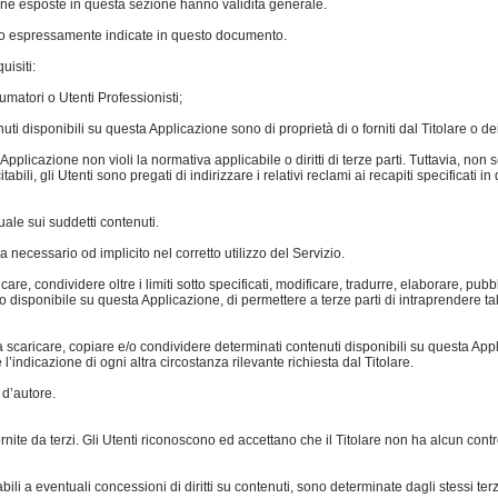
one esposte in questa sezione hanno validità generale.
 sono espressamente indicate in questo documento.
uisiti:
sumatori o Utenti Professionisti;
ti disponibili su questa Applicazione sono di proprietà di o forniti dal Titolare o dei
Applicazione non violi la normativa applicabile o diritti di terze parti. Tuttavia, non
tabili, gli Utenti sono pregati di indirizzare i relativi reclami ai recapiti specificati
tuale sui suddetti contenuti.
 necessario od implicito nel corretto utilizzo del Servizio.
ricare, condividere oltre i limiti sotto specificati, modificare, tradurre, elaborare, p
o disponibile su questa Applicazione, di permettere a terze parti di intraprendere tali
 scaricare, copiare e/o condividere determinati contenuti disponibili su questa Ap
’indicazione di ogni altra circostanza rilevante richiesta dal Titolare.
 d’autore.
ite da terzi. Gli Utenti riconoscono ed accettano che il Titolare non ha alcun contr
cabili a eventuali concessioni di diritti su contenuti, sono determinate dagli stessi ter