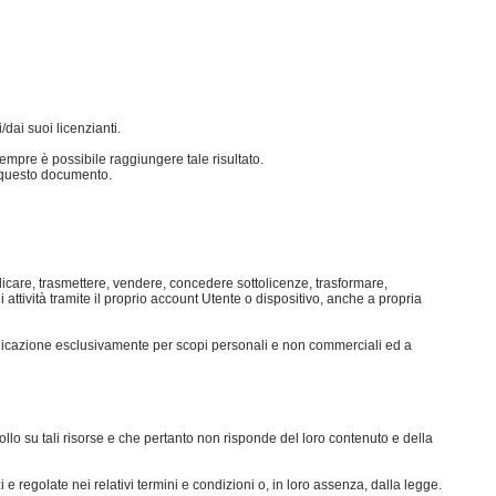
/dai suoi licenzianti.
 sempre è possibile raggiungere tale risultato.
 in questo documento.
ubblicare, trasmettere, vendere, concedere sottolicenze, trasformare,
 attività tramite il proprio account Utente o dispositivo, anche a propria
plicazione esclusivamente per scopi personali e non commerciali ed a
ollo su tali risorse e che pertanto non risponde del loro contenuto e della
zi e regolate nei relativi termini e condizioni o, in loro assenza, dalla legge.