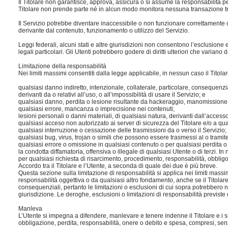
Il Titolare non garantisce, approva, assicura o si assume la responsabilità per
Titolare non prende parte né in alcun modo monitora nessuna transazione tra Ut
Il Servizio potrebbe diventare inaccessibile o non funzionare correttamente c
derivante dal contenuto, funzionamento o utilizzo del Servizio.
Leggi federali, alcuni stati e altre giurisdizioni non consentono l’esclusione 
legali particolari. Gli Utenti potrebbero godere di diritti ulteriori che variano
Limitazione della responsabilità
Nei limiti massimi consentiti dalla legge applicabile, in nessun caso il Titolare
qualsiasi danno indiretto, intenzionale, collaterale, particolare, consequenzial
derivanti da o relativi all’uso, o all’impossibilità di usare il Servizio; e
qualsiasi danno, perdita o lesione risultante da hackeraggio, manomissione o
qualsiasi errore, mancanza o imprecisione nei contenuti;
lesioni personali o danni materiali, di qualsiasi natura, derivanti dall’accesso
qualsiasi acceso non autorizzato ai server di sicurezza del Titolare e/o a q
qualsiasi interruzione o cessazione delle trasmissioni da o verso il Servizio;
qualsiasi bug, virus, trojan o simili che possono essere trasmessi al o tramite 
qualsiasi errore o omissione in qualsiasi contenuto o per qualsiasi perdita o 
la condotta diffamatoria, offensiva o illegale di qualsiasi Utente o di terzi. In 
per qualsiasi richiesta di risarcimento, procedimento, responsabilità, obbligo
Accordo tra il Titolare e l’Utente, a seconda di quale dei due è più breve.
Questa sezione sulla limitazione di responsabilità si applica nei limiti massim
responsabilità oggettiva o da qualsiasi altro fondamento, anche se il Titolare 
consequenziali, pertanto le limitazioni o esclusioni di cui sopra potrebbero non
giurisdizione. Le deroghe, esclusioni o limitazioni di responsabilità previste d
Manleva
L’Utente si impegna a difendere, manlevare e tenere indenne il Titolare e i suo
obbligazione, perdita, responsabilità, onere o debito e spesa, compresi, senz