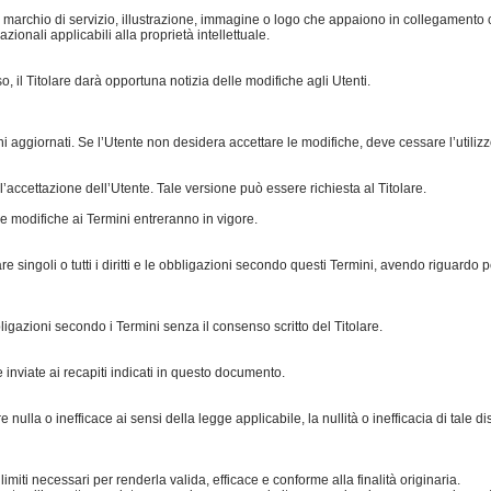
itta, marchio di servizio, illustrazione, immagine o logo che appaiono in collegament
azionali applicabili alla proprietà intellettuale.
caso, il Titolare darà opportuna notizia delle modifiche agli Utenti.
mini aggiornati. Se l’Utente non desidera accettare le modifiche, deve cessare l’util
l’accettazione dell’Utente. Tale versione può essere richiesta al Titolare.
 le modifiche ai Termini entreranno in vigore.
tare singoli o tutti i diritti e le obbligazioni secondo questi Termini, avendo riguardo pe
bbligazioni secondo i Termini senza il consenso scritto del Titolare.
inviate ai recapiti indicati in questo documento.
nulla o inefficace ai sensi della legge applicabile, la nullità o inefficacia di tale
imiti necessari per renderla valida, efficace e conforme alla finalità originaria.