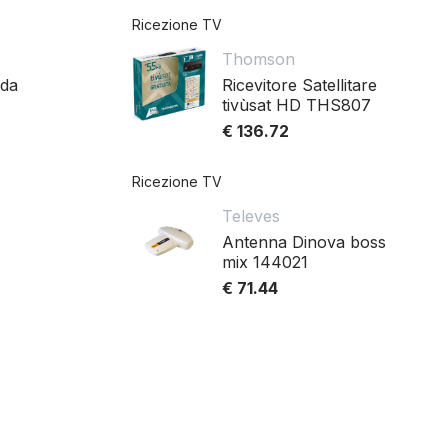
Ricezione TV
Thomson
 da
Ricevitore Satellitare
tivùsat HD THS807
€ 136.72
Ricezione TV
Televes
Antenna Dinova boss
mix 144021
€ 71.44