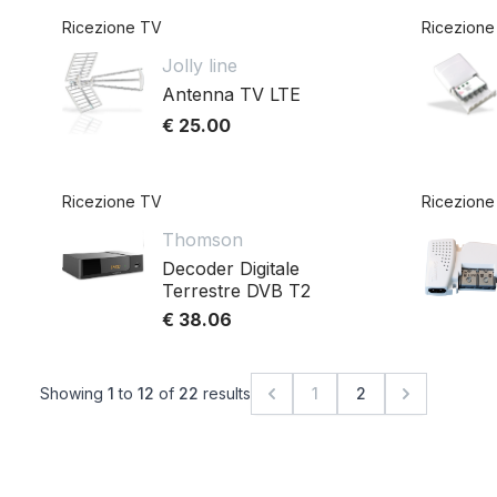
Ricezione TV
Ricezione
Jolly line
Antenna TV LTE
€ 25.00
Ricezione TV
Ricezione
Thomson
Decoder Digitale
Terrestre DVB T2
€ 38.06
Showing
1
to
12
of
22
results
1
2