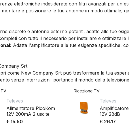
erenze elettroniche indesiderate con filtri avanzati per un'es
er montare e posizionare le tue antenne in modo ottimale, ga
erne discrete e antenne esterne potenti, adatte alle tue esig
ompleti con tutto il necessario per installare e ottimizzare 
ional:
Adatta l'amplificatore alle tue esigenze specifiche, 
 Company Srt:
pri come New Company Srt può trasformare la tua esperienza 
mento senza interruzioni, portando il mondo della televisione
 TV
Ricezione TV
Televes
Televes
Alimentatore PicoKom
Amplificatore
12V 200mA 2 uscite
12V 28dB
€ 15.50
€ 26.17