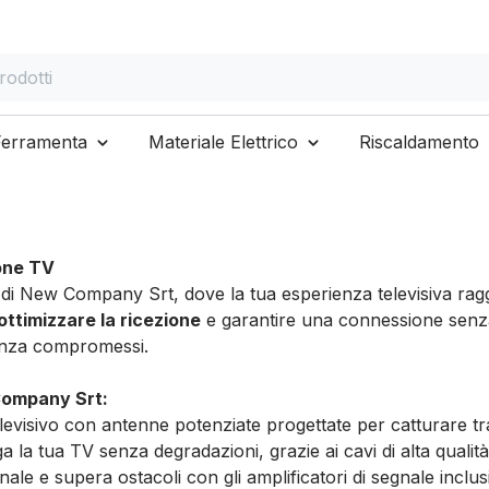
otti
Ferramenta
Materiale Elettrico
Riscaldamento
one TV
i New Company Srt, dove la tua esperienza televisiva raggiu
ottimizzare la ricezione
e garantire una connessione senza i
enza compromessi.
Company Srt:
elevisivo con antenne potenziate progettate per catturare tra
a la tua TV senza degradazioni, grazie ai cavi di alta qualità i
le e supera ostacoli con gli amplificatori di segnale inclus