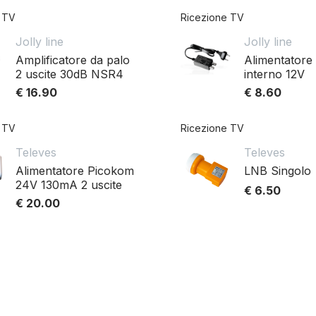
 TV
Ricezione TV
Jolly line
Jolly line
Amplificatore da palo
Alimentatore
2 uscite 30dB NSR4
interno 12V
€ 16.90
€ 8.60
 TV
Ricezione TV
Televes
Televes
Alimentatore Picokom
LNB Singolo
24V 130mA 2 uscite
€ 6.50
€ 20.00