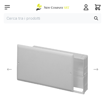
Home page
Open menu
Cerca
Cerca tra i prodotti