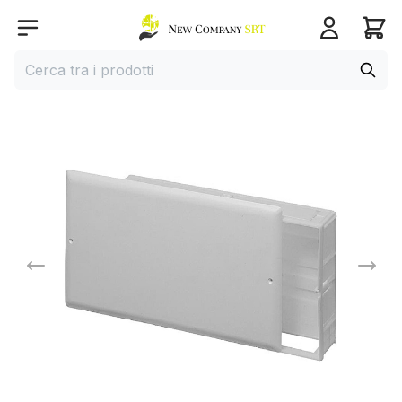
Home page
Open menu
Cerca
Cerca tra i prodotti