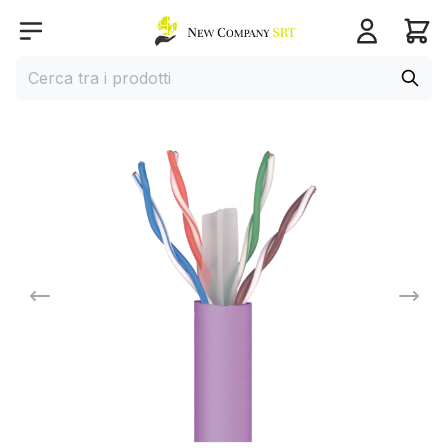
Home page
Open menu
Cerca
Cerca tra i prodotti