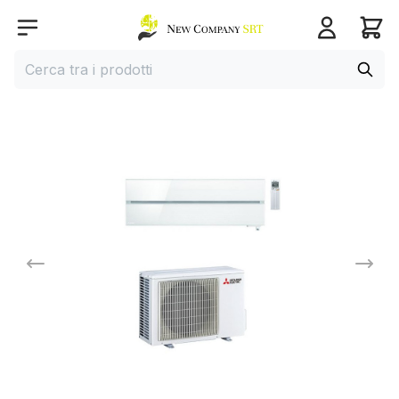
Home page
Open menu
Cerca
Cerca tra i prodotti