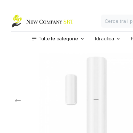
Home page
Cerca
Cerca tra i prod
Tutte le categorie
Idraulica