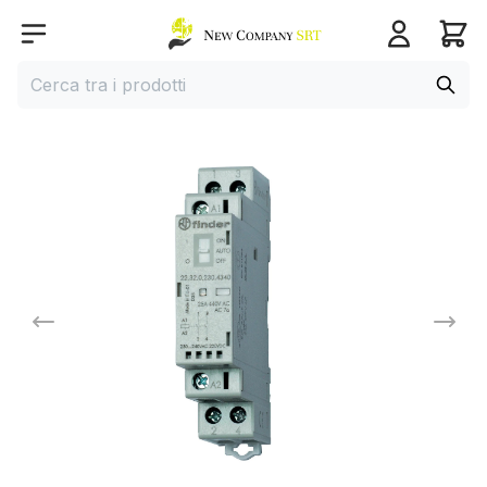
Home page
Open menu
Cerca
Cerca tra i prodotti