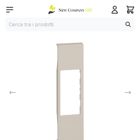
Home page
Open menu
Cerca
Cerca tra i prodotti