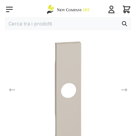
Home page
Open menu
Cerca
Cerca tra i prodotti