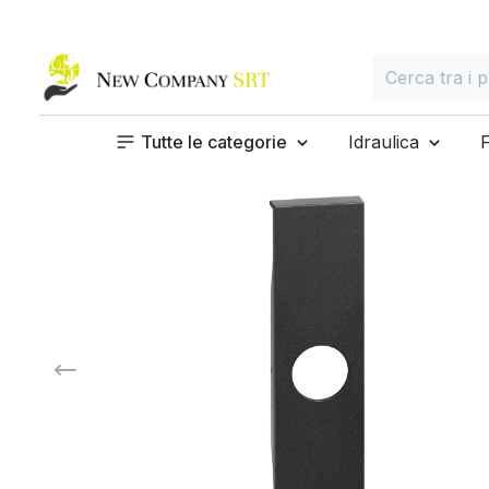
Home page
Cerca
Cerca tra i prod
Tutte le categorie
Idraulica