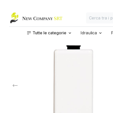
Home page
Cerca
Cerca tra i prod
Tutte le categorie
Idraulica