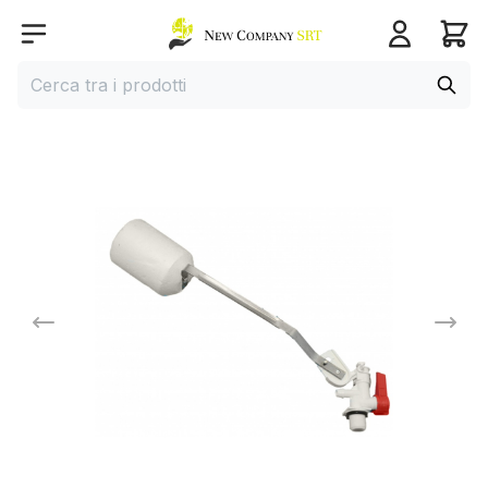
Home page
Open menu
Cerca
Cerca tra i prodotti