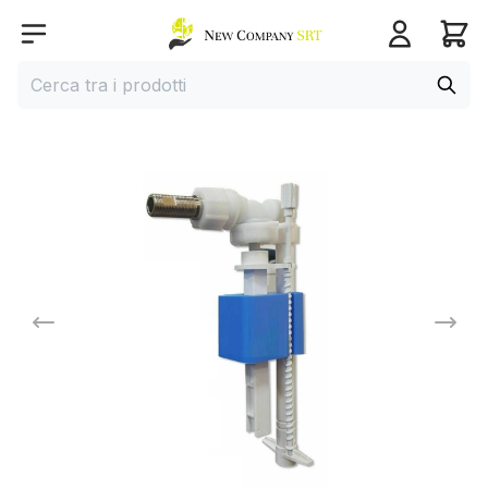
Home page
Open menu
Cerca
Cerca tra i prodotti