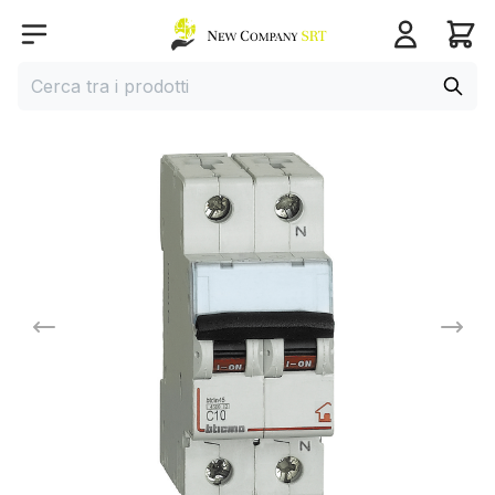
Home page
Open menu
Cerca
Cerca tra i prodotti