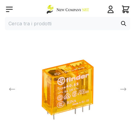
Home page
Open menu
Cerca
Cerca tra i prodotti