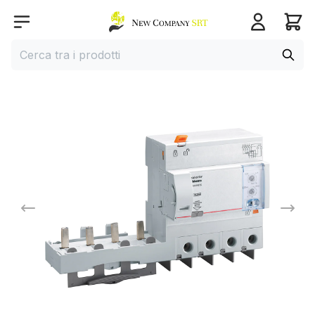
Home page
Open menu
Cerca
Cerca tra i prodotti