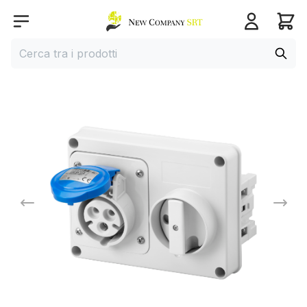
Home page
Open menu
Cerca
Cerca tra i prodotti