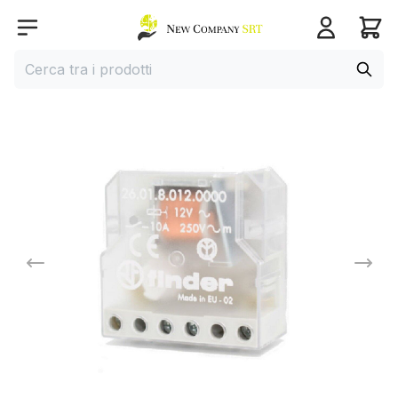
Home page
Open menu
Cerca
Cerca tra i prodotti