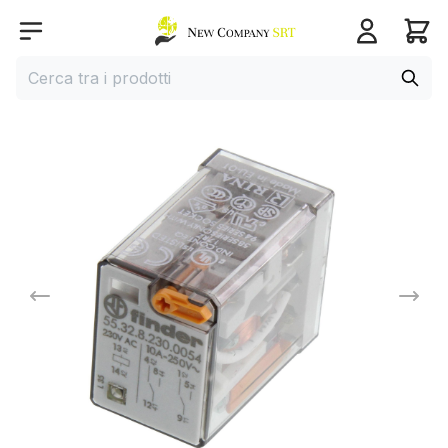
Home page
Open menu
Cerca
Cerca tra i prodotti