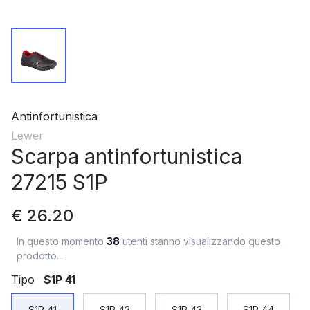
Antinfortunistica
Lewer
Scarpa antinfortunistica
27215 S1P
€ 26.20
In questo momento
38
utenti stanno visualizzando questo
prodotto...
Tipo
S1P 41
S1P 41
S1P 42
S1P 43
S1P 44