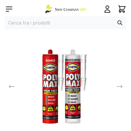
Home page
Open menu
Cerca
Cerca tra i prodotti