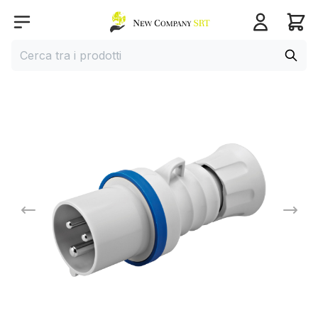
Home page
Open menu
Cerca
Cerca tra i prodotti