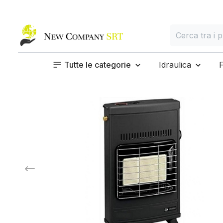
Home page
Cerca
Cerca tra i prod
Tutte le categorie
Idraulica