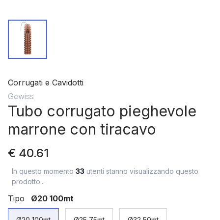
Corrugati e Cavidotti
Gewiss
Tubo corrugato pieghevole
marrone con tiracavo
€ 40.61
In questo momento
33
utenti stanno visualizzando questo
prodotto...
Tipo
Ø20 100mt
Ø20 100mt
Ø25 75mt
Ø32 50mt