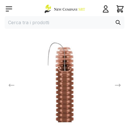
Home page
Open menu
Cerca
Cerca tra i prodotti