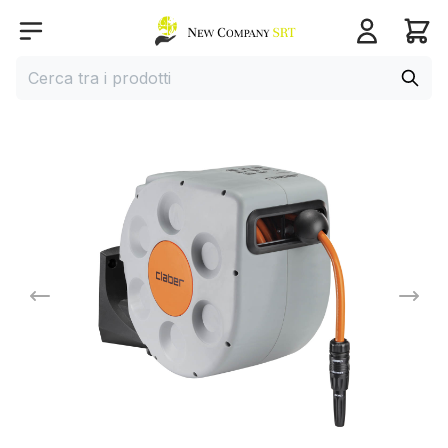
Home page
Open menu
Cerca
Cerca tra i prodotti