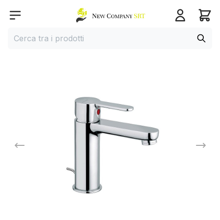
Home page
Open menu
Cerca
Cerca tra i prodotti