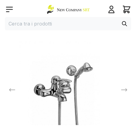
Home page
Open menu
Cerca
Cerca tra i prodotti